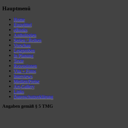
Hauptmenü
Home
Einzeltitel
eBooks
Anthologien
Serien / Reihen
Vorschau
Leseproben
In Planung
Texte
Rezensionen
Vita + Fotos
Interviews
Medien/Preise
Art-Gallery
Links
Datenschutzerklärung
Angaben gemäß § 5 TMG