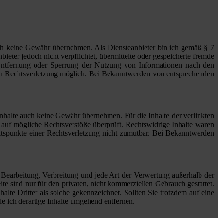
jedoch keine Gewähr übernehmen. Als Diensteanbieter bin ich gemäß § 7
eter jedoch nicht verpflichtet, übermittelte oder gespeicherte fremde
 Entfernung oder Sperrung der Nutzung von Informationen nach den
eten Rechtsverletzung möglich. Bei Bekanntwerden von entsprechenden
Inhalte auch keine Gewähr übernehmen. Für die Inhalte der verlinkten
ng auf mögliche Rechtsverstöße überprüft. Rechtswidrige Inhalte waren
altspunkte einer Rechtsverletzung nicht zumutbar. Bei Bekanntwerden
, Bearbeitung, Verbreitung und jede Art der Verwertung außerhalb der
e sind nur für den privaten, nicht kommerziellen Gebrauch gestattet.
alte Dritter als solche gekennzeichnet. Sollten Sie trotzdem auf eine
 ich derartige Inhalte umgehend entfernen.