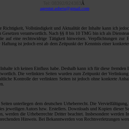
Tel: 08392/924383
Â
agentur.ashera@gmail.com
die Richtigkeit, Vollständigkeit und Aktualität der Inhalte kann ich 
Gesetzen verantwortlich. Nach §§ 8 bis 10 TMG bin ich als Diensteanbi
e auf eine rechtswidrige Tätigkeit hinweisen. Verpflichtungen zur
e Haftung ist jedoch erst ab dem Zeitpunkt der Kenntnis einer konkr
 Inhalte ich keinen Einfluss habe. Deshalb kann ich für diese fremden 
rantwortlich. Die verlinkten Seiten wurden zum Zeitpunkt der Verlinku
ltliche Kontrolle der verlinkten Seiten ist jedoch ohne konkrete Anh
en.
en Seiten unterliegen dem deutschen Urheberrecht. Die Vervielfältigung
s jeweiligen Autors bzw. Erstellers. Downloads und Kopien dieser Seit
den, werden die Urheberrechte Dritter beachtet. Insbesondere werden Inh
sprechenden Hinweis. Bei Bekanntwerden von Rechtsverletzungen werde