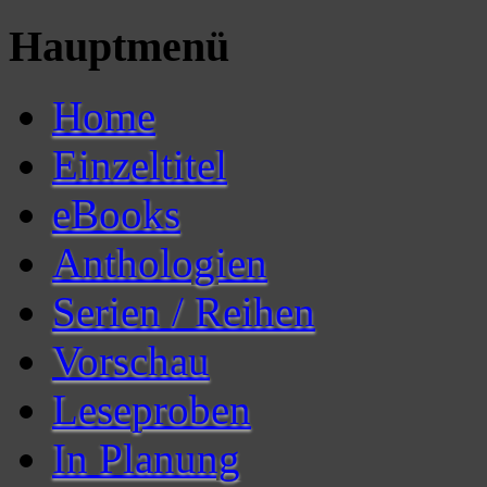
Hauptmenü
Home
Einzeltitel
eBooks
Anthologien
Serien / Reihen
Vorschau
Leseproben
In Planung