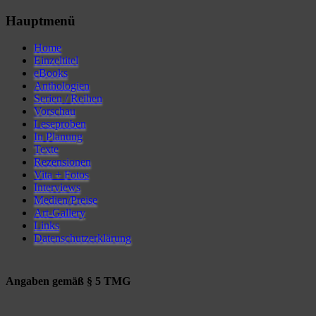
Hauptmenü
Home
Einzeltitel
eBooks
Anthologien
Serien / Reihen
Vorschau
Leseproben
In Planung
Texte
Rezensionen
Vita + Fotos
Interviews
Medien/Preise
Art-Gallery
Links
Datenschutzerklärung
Angaben gemäß § 5 TMG