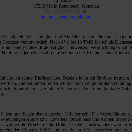
Günztalstr.13
87333 Markt Rettenbach, Gottenau
Tel: 08392/924383
Â
agentur.ashera@gmail.com
die Richtigkeit, Vollständigkeit und Aktualität der Inhalte kann ich 
Gesetzen verantwortlich. Nach §§ 8 bis 10 TMG bin ich als Diensteanbi
e auf eine rechtswidrige Tätigkeit hinweisen. Verpflichtungen zur
e Haftung ist jedoch erst ab dem Zeitpunkt der Kenntnis einer konkr
 Inhalte ich keinen Einfluss habe. Deshalb kann ich für diese fremden 
rantwortlich. Die verlinkten Seiten wurden zum Zeitpunkt der Verlinku
ltliche Kontrolle der verlinkten Seiten ist jedoch ohne konkrete Anh
en.
en Seiten unterliegen dem deutschen Urheberrecht. Die Vervielfältigung
s jeweiligen Autors bzw. Erstellers. Downloads und Kopien dieser Seit
den, werden die Urheberrechte Dritter beachtet. Insbesondere werden Inh
sprechenden Hinweis. Bei Bekanntwerden von Rechtsverletzungen werde