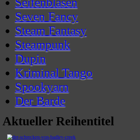
Seifenblasen
Seven Fancy
Steam Fantasy
Steampunk
Dupin
Kriminal Tango
Spookyarn
Der Barde
Aktueller Reihentitel