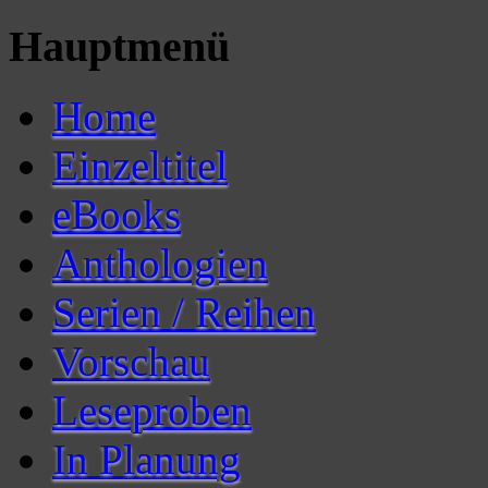
Hauptmenü
Home
Einzeltitel
eBooks
Anthologien
Serien / Reihen
Vorschau
Leseproben
In Planung