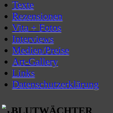
Texte
Rezensionen
Vita + Fotos
Interviews
Medien/Preise
Art-Gallery
Links
Datenschutzerklärung
BLUTWÄCHTER