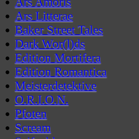
Ars Amoris
Ars Litterae
Baker Street Tales
Dark Wor(l)ds
Edition Mortifera
Edition Romantica
Meisterdetektive
O.R.I.O.N.
Pfoten
Scream