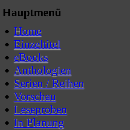
Hauptmenü
Home
Einzeltitel
eBooks
Anthologien
Serien / Reihen
Vorschau
Leseproben
In Planung