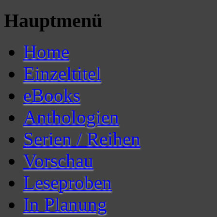
Hauptmenü
Home
Einzeltitel
eBooks
Anthologien
Serien / Reihen
Vorschau
Leseproben
In Planung