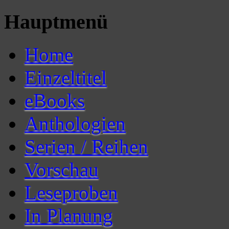
Hauptmenü
Home
Einzeltitel
eBooks
Anthologien
Serien / Reihen
Vorschau
Leseproben
In Planung