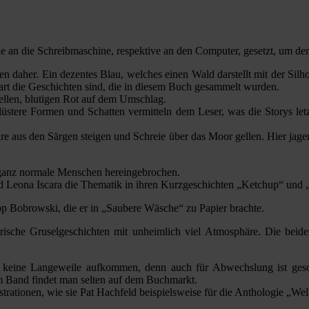
ie an die Schreibmaschine, respektive an den Computer, gesetzt, um de
 daher. Ein dezentes Blau, welches einen Wald darstellt mit der Silh
art die Geschichten sind, die in diesem Buch gesammelt wurden.
hellen, blutigen Rot auf dem Umschlag.
düstere Formen und Schatten vermitteln dem Leser, was die Storys let
e aus den Särgen steigen und Schreie über das Moor gellen. Hier jage
r ganz normale Menschen hereingebrochen.
und Leona Iscara die Thematik in ihren Kurzgeschichten „Ketchup“ und
pp Bobrowski, die er in „Saubere Wäsche“ zu Papier brachte.
rische Gruselgeschichten mit unheimlich viel Atmosphäre. Die beide
sst keine Langeweile aufkommen, denn auch für Abwechslung ist gesor
m Band findet man selten auf dem Buchmarkt.
rationen, wie sie Pat Hachfeld beispielsweise für die Anthologie „Welle