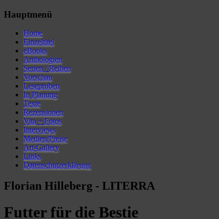
Hauptmenü
Home
Einzeltitel
eBooks
Anthologien
Serien / Reihen
Vorschau
Leseproben
In Planung
Texte
Rezensionen
Vita + Fotos
Interviews
Medien/Preise
Art-Gallery
Links
Datenschutzerklärung
Florian Hilleberg - LITERRA
Futter für die Bestie