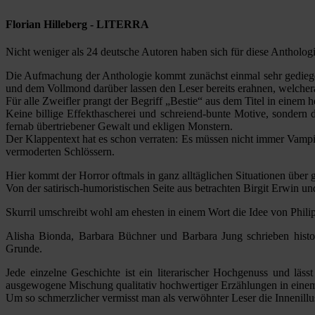
Florian Hilleberg - LITERRA
Nicht weniger als 24 deutsche Autoren haben sich für diese Antholog
Die Aufmachung der Anthologie kommt zunächst einmal sehr gediegen
und dem Vollmond darüber lassen den Leser bereits erahnen, welcher
Für alle Zweifler prangt der Begriff „Bestie“ aus dem Titel in einem 
Keine billige Effekthascherei und schreiend-bunte Motive, sondern 
fernab übertriebener Gewalt und ekligen Monstern.
Der Klappentext hat es schon verraten: Es müssen nicht immer Vampir
vermoderten Schlössern.
Hier kommt der Horror oftmals in ganz alltäglichen Situationen übe
Von der satirisch-humoristischen Seite aus betrachten Birgit Erwin 
Skurril umschreibt wohl am ehesten in einem Wort die Idee von Phili
Alisha Bionda, Barbara Büchner und Barbara Jung schrieben histo
Grunde.
Jede einzelne Geschichte ist ein literarischer Hochgenuss und lä
ausgewogene Mischung qualitativ hochwertiger Erzählungen in eine
Um so schmerzlicher vermisst man als verwöhnter Leser die Innenillust