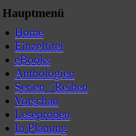
Hauptmenü
Home
Einzeltitel
eBooks
Anthologien
Serien / Reihen
Vorschau
Leseproben
In Planung