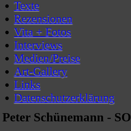
Texte
Rezensionen
Vita + Fotos
Interviews
Medien/Preise
Art-Gallery
Links
Datenschutzerklärung
Peter Schünemann - 