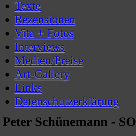
Texte
Rezensionen
Vita + Fotos
Interviews
Medien/Preise
Art-Gallery
Links
Datenschutzerklärung
Peter Schünemann - 