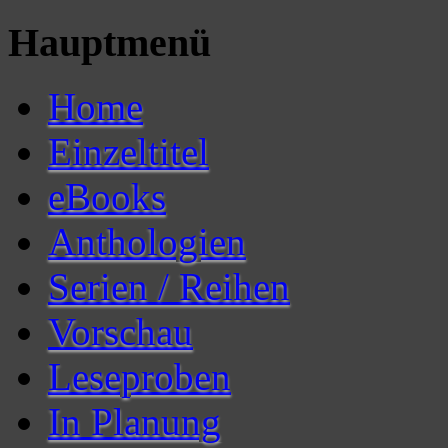
Hauptmenü
Home
Einzeltitel
eBooks
Anthologien
Serien / Reihen
Vorschau
Leseproben
In Planung