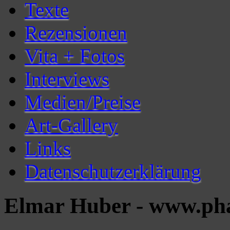
Texte
Rezensionen
Vita + Fotos
Interviews
Medien/Preise
Art-Gallery
Links
Datenschutzerklärung
Elmar Huber - www.pha