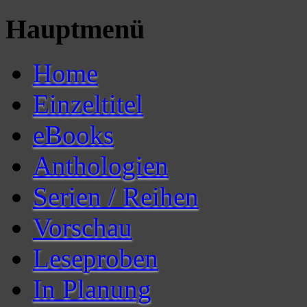
Hauptmenü
Home
Einzeltitel
eBooks
Anthologien
Serien / Reihen
Vorschau
Leseproben
In Planung