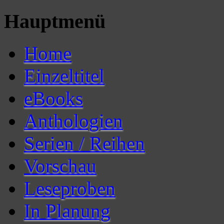
Hauptmenü
Home
Einzeltitel
eBooks
Anthologien
Serien / Reihen
Vorschau
Leseproben
In Planung