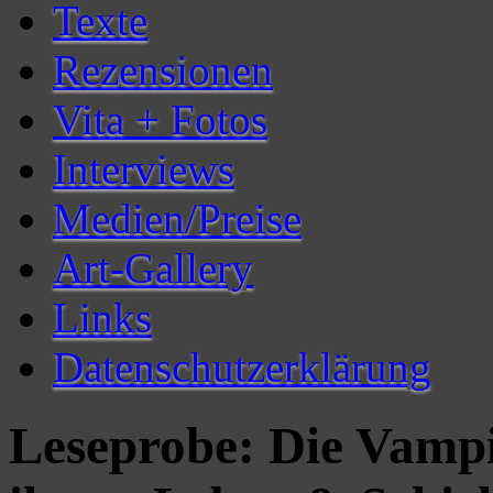
Texte
Rezensionen
Vita + Fotos
Interviews
Medien/Preise
Art-Gallery
Links
Datenschutzerklärung
Leseprobe: Die Vampi