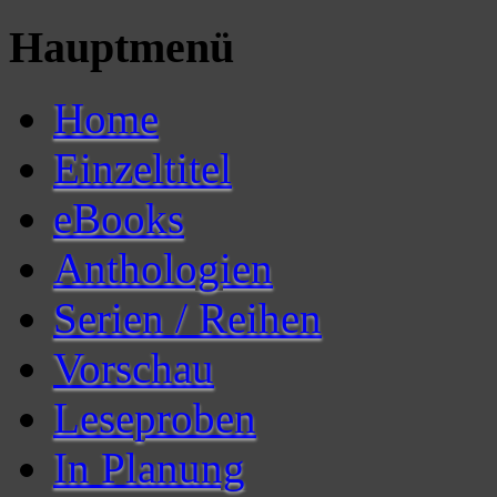
Hauptmenü
Home
Einzeltitel
eBooks
Anthologien
Serien / Reihen
Vorschau
Leseproben
In Planung