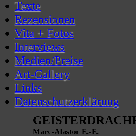
Texte
Rezensionen
Vita + Fotos
Interviews
Medien/Preise
Art-Gallery
Links
Datenschutzerklärung
GEISTERDRACHE 
Marc-Alastor E.-E.